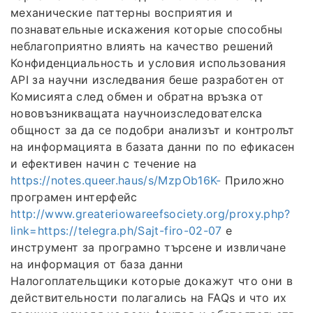
механические паттерны восприятия и
познавательные искажения которые способны
неблагоприятно влиять на качество решений
Конфиденциальность и условия использования
API за научни изследвания беше разработен от
Комисията след обмен и обратна връзка от
нововъзникващата научноизследователска
общност за да се подобри анализът и контролът
на информацията в базата данни по по ефикасен
и ефективен начин с течение на
https://notes.queer.haus/s/MzpOb16K-
Приложно
програмен интерфейс
http://www.greateriowareefsociety.org/proxy.php?
link=https://telegra.ph/Sajt-firo-02-07
е
инструмент за програмно търсене и извличане
на информация от база данни
Налогоплательщики которые докажут что они в
действительности полагались на FAQs и что их