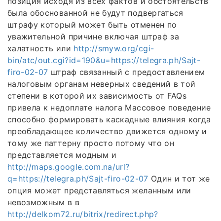
позиция исходя из всех фактов и обстоятельств
была обоснованной не будут подвергаться
штрафу который может быть отменен по
уважительной причине включая штраф за
халатность или
http://smyw.org/cgi-
bin/atc/out.cgi?id=190&u=https://telegra.ph/Sajt-
firo-02-07
штраф связанный с предоставлением
налоговым органам неверных сведений в той
степени в которой их зависимость от FAQs
привела к недоплате налога Массовое поведение
способно формировать каскадные влияния когда
преобладающее количество движется одному и
тому же паттерну просто потому что он
представляется модным и
http://maps.google.com.na/url?
q=https://telegra.ph/Sajt-firo-02-07
Один и тот же
опция может представляться желанным или
невозможным в в
http://delkom72.ru/bitrix/redirect.php?